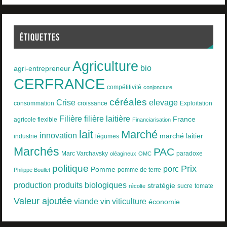
ÉTIQUETTES
Agriculture
bio
agri-entrepreneur
CERFRANCE
compétitivité
conjoncture
céréales
Crise
elevage
consommation
croissance
Exploitation
Filière
filière laitière
France
agricole flexible
Financiarisation
lait
Marché
innovation
marché laitier
industrie
légumes
Marchés
PAC
Marc Varchavsky
paradoxe
oléagineux
OMC
politique
Prix
porc
Pomme
pomme de terre
Philippe Boullet
produits biologiques
production
stratégie
sucre
tomate
récolte
Valeur ajoutée
viande
viticulture
vin
économie