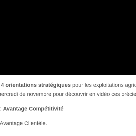
i
4 orientations stratégiques
pour les exploitations agri
credi de novembre pour découvrir en vidéo ces précieu
 :
Avantage Compétitivité
Avantage Clientèle.