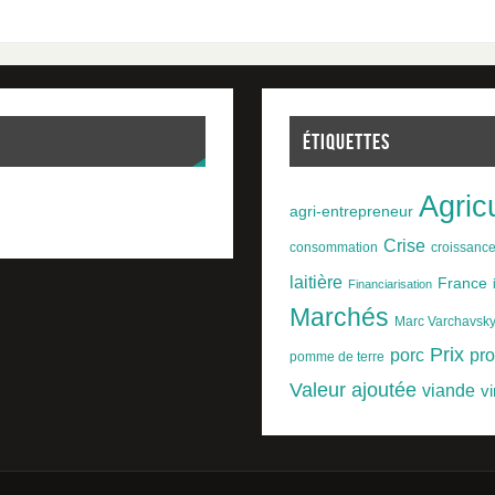
ÉTIQUETTES
Agric
agri-entrepreneur
Crise
consommation
croissanc
laitière
France
Financiarisation
Marchés
Marc Varchavsk
Prix
porc
pro
pomme de terre
Valeur ajoutée
viande
vi