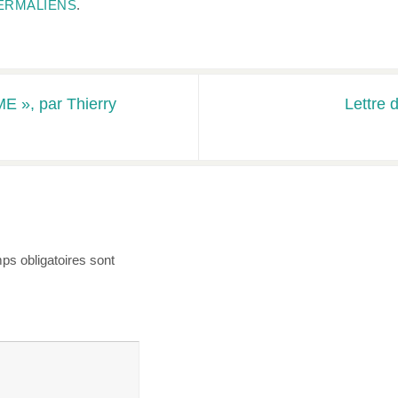
ERMALIENS
.
E », par Thierry
Lettre 
s obligatoires sont