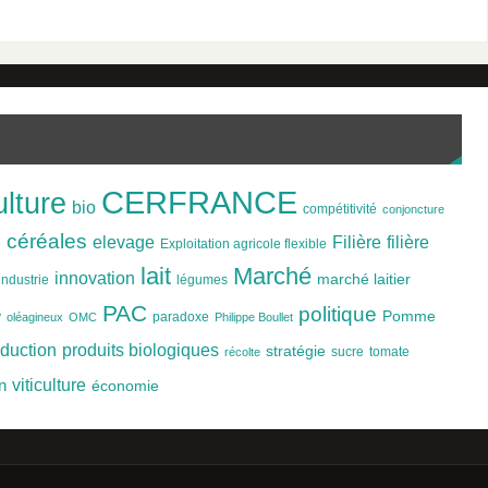
CERFRANCE
ulture
bio
compétitivité
conjoncture
céréales
Filière
elevage
filière
e
Exploitation agricole flexible
lait
Marché
innovation
marché laitier
industrie
légumes
PAC
politique
Pomme
y
paradoxe
oléagineux
OMC
Philippe Boullet
produits biologiques
duction
stratégie
sucre
tomate
récolte
viticulture
n
économie