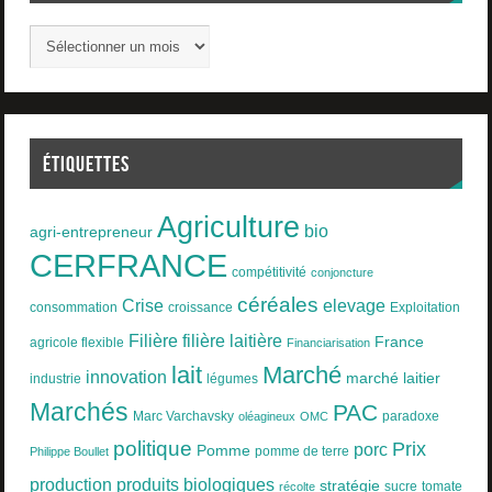
ÉTIQUETTES
Agriculture
bio
agri-entrepreneur
CERFRANCE
compétitivité
conjoncture
céréales
Crise
elevage
consommation
croissance
Exploitation
Filière
filière laitière
France
agricole flexible
Financiarisation
lait
Marché
innovation
marché laitier
industrie
légumes
Marchés
PAC
Marc Varchavsky
paradoxe
oléagineux
OMC
politique
Prix
porc
Pomme
pomme de terre
Philippe Boullet
produits biologiques
production
stratégie
sucre
tomate
récolte