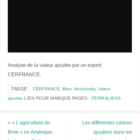
Analyse de la valeur ajoutée par un expert
CERFRANCE.
TAGGÉ
CERFRANCE
,
Marc Varchavsky
,
Valeur
ajoutée
.
LIEN POUR MARQUE-PAGES :
PERMALIENS
.
«
« L’agriculture de
Les différentes valeurs
firme » en Amérique
ajoutées dans les